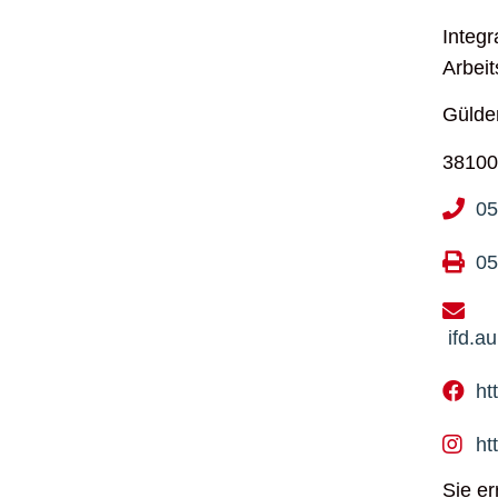
Integr
Arbeit
Gülde
38100
05
05
ifd.a
ht
ht
Sie e