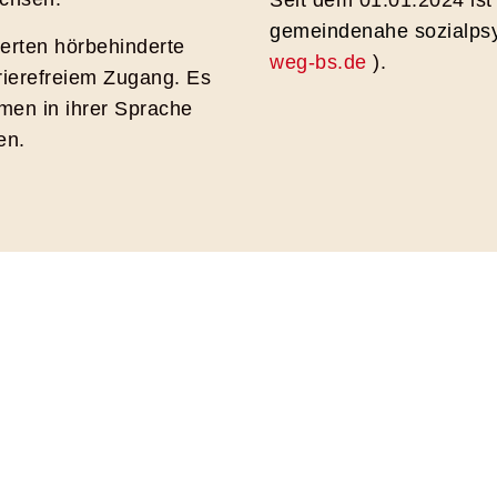
Seit dem 01.01.2024 is
gemeindenahe sozialpsy
erten hörbehinderte
weg-bs.de
).
rierefreiem Zugang. Es
men in ihrer Sprache
en.