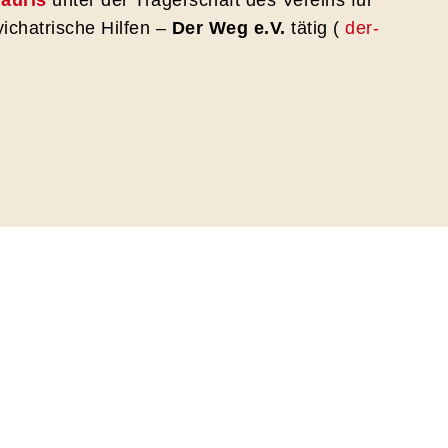
t
auris
unter der Trägerschaft des Vereins für
ichatrische Hilfen –
Der Weg e.V.
tätig (
der-